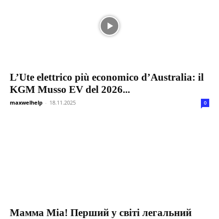
L’Ute elettrico più economico d’Australia: il
KGM Musso EV del 2026...
maxwelhelp
-
18.11.2025
0
Мамма Міа! Перший у світі легальний