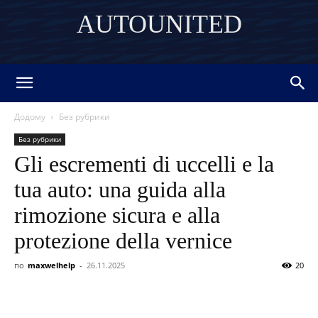
AUTOUNITED
DISCOVER THE ART OF PUBLISHING
Додому
Без рубрики
Без рубрики
Gli escrementi di uccelli e la
tua auto: una guida alla
rimozione sicura e alla
protezione della vernice
по
maxwelhelp
-
26.11.2025
20