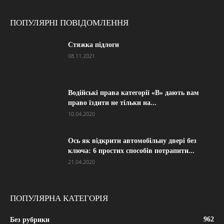
ПОПУЛЯРНІ ПОВІДОМЛЕННЯ
Стяжка підлоги
08.11.2021
Водійські права категорії «B» дають вам
право їздити не тільки на...
10.04.2020
Ось як відкрити автомобільну двері без
ключа: 6 простих способів потрапити...
21.04.2020
ПОПУЛЯРНА КАТЕГОРІЯ
962
Без рубрики