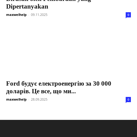
Dipertanyakan
maxwelhelp
-
09.11.2025
0
Ford будує електроенергію за 30 000
доларів. Це все, що ми...
maxwelhelp
-
28.09.2025
0