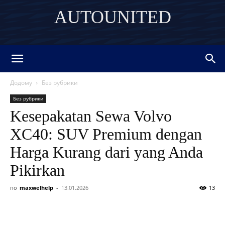
AUTOUNITED
DISCOVER THE ART OF PUBLISHING
Додому
Без рубрики
Без рубрики
Kesepakatan Sewa Volvo
XC40: SUV Premium dengan
Harga Kurang dari yang Anda
Pikirkan
по
maxwelhelp
-
13.01.2026
13