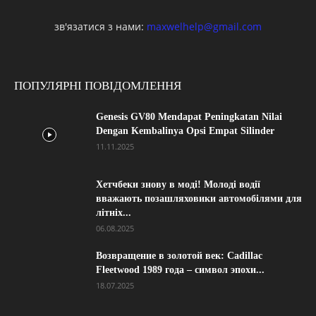
зв'язатися з нами:
maxwelhelp@gmail.com
ПОПУЛЯРНІ ПОВІДОМЛЕННЯ
Genesis GV80 Mendapat Peningkatan Nilai
Dengan Kembalinya Opsi Empat Silinder
11.11.2025
Хетчбеки знову в моді! Молоді водії
вважають позашляховики автомобілями для
літніх...
06.08.2025
Возвращение в золотой век: Cadillac
Fleetwood 1989 года – символ эпохи...
18.07.2025