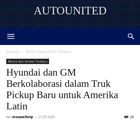
AUTOUNITED
DISCOVER THE ART OF PUBLISHING
Додому
Berita dan Artikel Terbaru
Berita dan Artikel Terbaru
Hyundai dan GM
Berkolaborasi dalam Truk
Pickup Baru untuk Amerika
Latin
по
maxwelhelp
-
21.03.2026
20