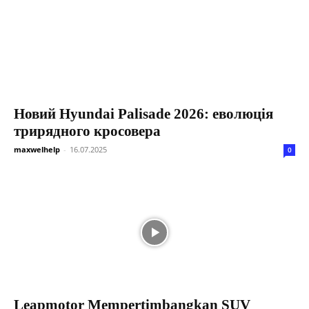
Новий Hyundai Palisade 2026: еволюція
трирядного кросовера
maxwelhelp
-
16.07.2025
0
Leapmotor Mempertimbangkan SUV