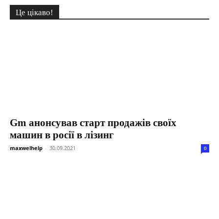
Це цікаво!
Gm анонсував старт продажів своїх
машин в росії в лізинг
maxwelhelp
-
30.09.2021
0