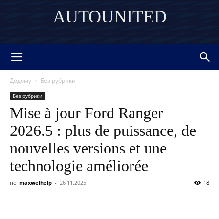
AUTOUNITED
DISCOVER THE ART OF PUBLISHING
Додому
Без рубрики
Без рубрики
Mise à jour Ford Ranger
2026.5 : plus de puissance, de
nouvelles versions et une
technologie améliorée
по
maxwelhelp
-
26.11.2025
18