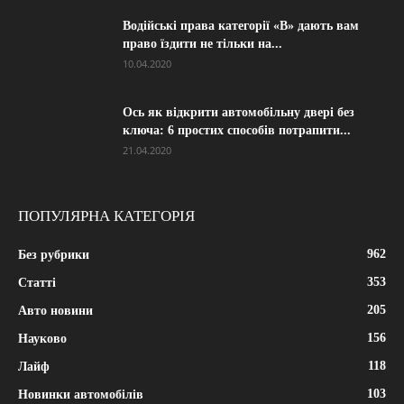
Водійські права категорії «B» дають вам
право їздити не тільки на...
10.04.2020
Ось як відкрити автомобільну двері без
ключа: 6 простих способів потрапити...
21.04.2020
ПОПУЛЯРНА КАТЕГОРІЯ
962
Без рубрики
353
Статті
205
Авто новини
156
Науково
118
Лайф
103
Новинки автомобілів