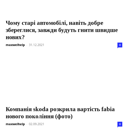
Чому старі автомобілі, навіть добре
збереглися, завжди будуть гнити швидше
нових?
maxwelhelp
-
31.12.2021
0
Компанія skoda розкрила вартість fabia
нового покоління (фото)
maxwelhelp
-
02.09.2021
0