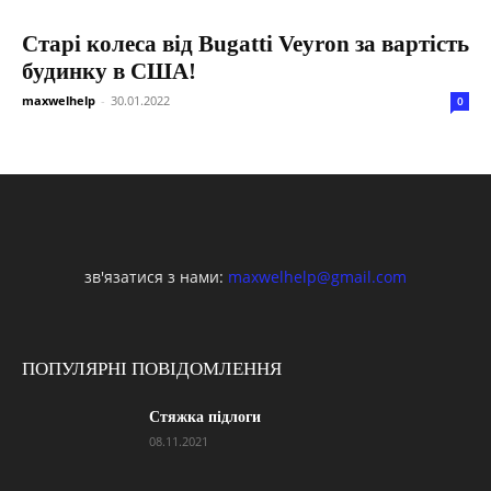
Старі колеса від Bugatti Veyron за вартість
будинку в США!
maxwelhelp
-
30.01.2022
0
зв'язатися з нами:
maxwelhelp@gmail.com
ПОПУЛЯРНІ ПОВІДОМЛЕННЯ
Стяжка підлоги
08.11.2021