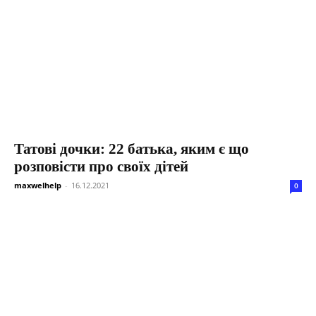
Татові дочки: 22 батька, яким є що
розповісти про своїх дітей
maxwelhelp
-
16.12.2021
0