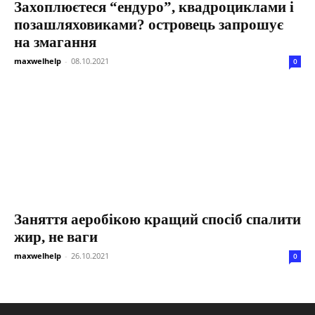
Захоплюєтеся “ендуро”, квадроциклами і
позашляховиками? островець запрошує
на змагання
maxwelhelp
-
08.10.2021
0
Заняття аеробікою кращий спосіб спалити
жир, не ваги
maxwelhelp
-
26.10.2021
0