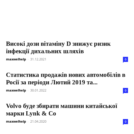
Високі дози вітаміну D знижує ризик
інфекції дихальних шляхів
maxwelhelp
-
31.12.2021
0
Статистика продажів нових автомобілів в
Росії за періоди Лютий 2019 та...
maxwelhelp
-
30.01.2022
0
Volvo буде збирати машини китайської
марки Lynk & Co
maxwelhelp
-
21.04.2020
0