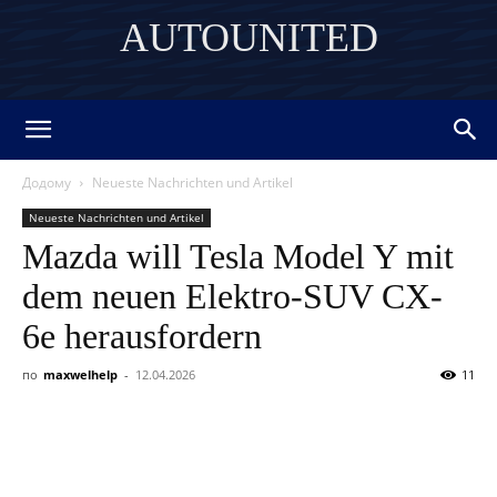
AUTOUNITED
DISCOVER THE ART OF PUBLISHING
Додому
Neueste Nachrichten und Artikel
Neueste Nachrichten und Artikel
Mazda will Tesla Model Y mit
dem neuen Elektro-SUV CX-
6e herausfordern
по
maxwelhelp
-
12.04.2026
11