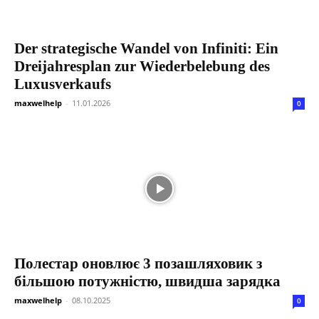
Der strategische Wandel von Infiniti: Ein
Dreijahresplan zur Wiederbelebung des
Luxusverkaufs
maxwelhelp
-
11.01.2026
0
Полестар оновлює 3 позашляховик з
більшою потужністю, швидша зарядка
maxwelhelp
-
08.10.2025
0