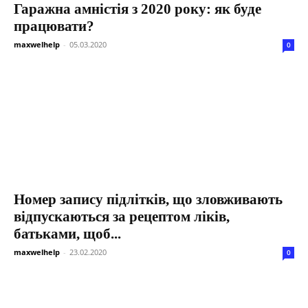
Гаражна амністія з 2020 року: як буде
працювати?
maxwelhelp
-
05.03.2020
0
Номер запису підлітків, що зловживають
відпускаються за рецептом ліків,
батьками, щоб...
maxwelhelp
-
23.02.2020
0