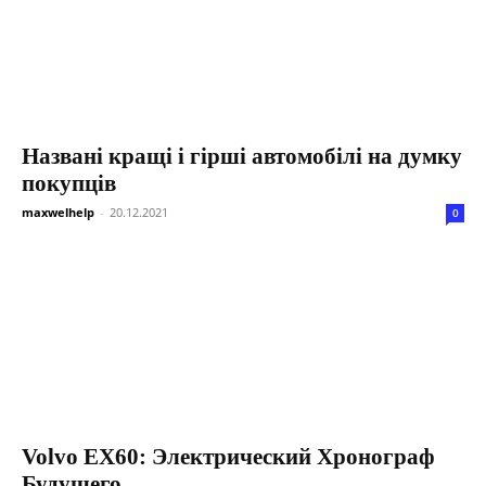
Названі кращі і гірші автомобілі на думку
покупців
maxwelhelp
-
20.12.2021
0
Volvo EX60: Электрический Хронограф
Будущего