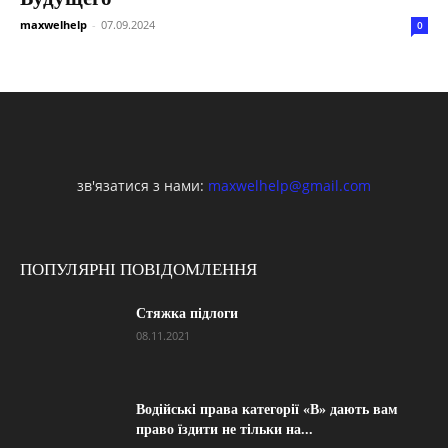
maxwelhelp
-
07.09.2024
0
зв'язатися з нами:
maxwelhelp@gmail.com
ПОПУЛЯРНІ ПОВІДОМЛЕННЯ
Стяжка підлоги
08.11.2021
Водійські права категорії «B» дають вам
право їздити не тільки на...