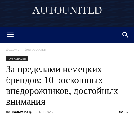
AUTOUNITED
DISCOVER THE ART OF PUBLISHING
Додому
Без рубрики
Без рубрики
За пределами немецких
брендов: 10 роскошных
внедорожников, достойных
внимания
по
maxwelhelp
-
24.11.2025
25