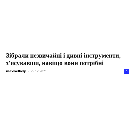
Зібрали незвичайні і дивні інструменти,
з’ясувавши, навіщо вони потрібні
maxwelhelp
-
25.12.2021
0