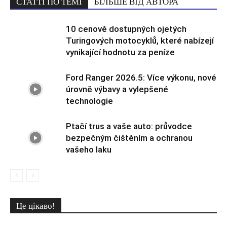
СТАТТІ ПО ТЕМІ
БІЛЬШЕ ВІД АВТОРА
10 cenově dostupných ojetých
Turingových motocyklů, které nabízejí
vynikající hodnotu za peníze
Ford Ranger 2026.5: Více výkonu, nové
úrovně výbavy a vylepšené
technologie
Ptačí trus a vaše auto: průvodce
bezpečným čištěním a ochranou
vašeho laku
Це цікаво!