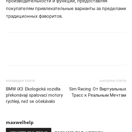
производительности и функций, предоставляя
покупателям привлекательные варианты за пределами
традиционных фаворитов.
попередня стаття
наступна стаття
BMW iX3: Ekologická vozidla
Sim Racing: От Виртуальных
překonávají spalovací motory
Трасс к Реальным Мечтам
rychleji, než se očekávalo
maxwelhelp