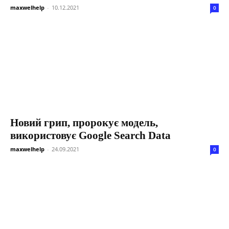
maxwelhelp
-
10.12.2021
0
Новий грип, пророкує модель,
використовує Google Search Data
maxwelhelp
-
24.09.2021
0