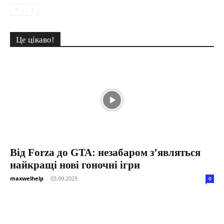
Це цікаво!
Від Forza до GTA: незабаром з’являться
найкращі нові гоночні ігри
maxwelhelp
-
03.09.2025
0