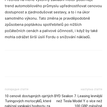
trend automobilového průmyslu upřednostňovat cenovou
dostupnost a zjednodušovat sestavy, a to i na úkor
samotného výkonu. Tato změna je pravděpodobně
způsobena poptávkou spotřebitelů po nižších
počátečních cenách a palivové účinnosti, i když by také
mohla odrážet širší úsilí Fordu o snižování nákladů.
попередня стаття
наступна стаття
10 cenově dostupných ojetých
BYD Sealion 7: Leasing levnější
Turingových motocyklů, které
než Tesla Model Y o více než
nabízejí vynikající hodnotu za
100 GBP měsíčně