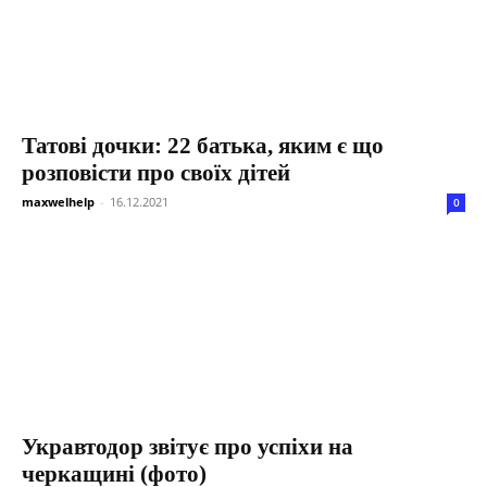
Татові дочки: 22 батька, яким є що
розповісти про своїх дітей
maxwelhelp
-
16.12.2021
0
Укравтодор звітує про успіхи на
черкащині (фото)