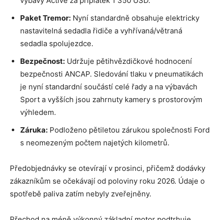
výbavy Active za příplatek 1 350 USD.
Paket Tremor:
Nyní standardně obsahuje elektricky
nastavitelná sedadla řidiče a vyhřívaná/větraná
sedadla spolujezdce.
Bezpečnost:
Udržuje pětihvězdičkové hodnocení
bezpečnosti ANCAP. Sledování tlaku v pneumatikách
je nyní standardní součástí celé řady a na výbavách
Sport a vyšších jsou zahrnuty kamery s prostorovým
výhledem.
Záruka:
Podloženo pětiletou zárukou společnosti Ford
s neomezeným počtem najetých kilometrů.
Předobjednávky se otevírají v prosinci, přičemž dodávky
zákazníkům se očekávají od poloviny roku 2026. Údaje o
spotřebě paliva zatím nebyly zveřejněny.
Přechod na méně výkonný základní motor podtrhuje