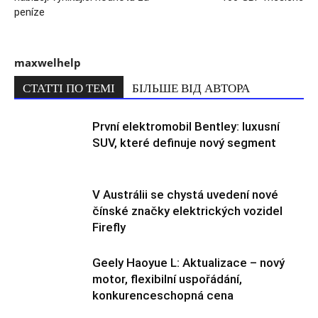
peníze
maxwelhelp
СТАТТІ ПО ТЕМІ
БІЛЬШЕ ВІД АВТОРА
První elektromobil Bentley: luxusní
SUV, které definuje nový segment
V Austrálii se chystá uvedení nové
čínské značky elektrických vozidel
Firefly
Geely Haoyue L: Aktualizace – nový
motor, flexibilní uspořádání,
konkurenceschopná cena