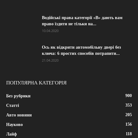
Водійські права категорії «B» дають вам
право їздити не тільки на...
10.04.2020
Ось як відкрити автомобільну двері без
ключа: 6 простих способів потрапити...
21.04.2020
ПОПУЛЯРНА КАТЕГОРІЯ
900
Без рубрики
353
Статті
205
Авто новини
156
Науково
118
Лайф