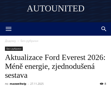
AUTOUNITED
DISCOVER THE ART OF PUBLISHING
Додому
Без рубрики
Без рубрики
Aktualizace Ford Everest 2026:
Méně energie, zjednodušená
sestava
по
maxwelhelp
-
27.11.2025
8